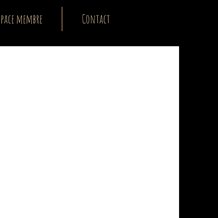
space membre
Contact