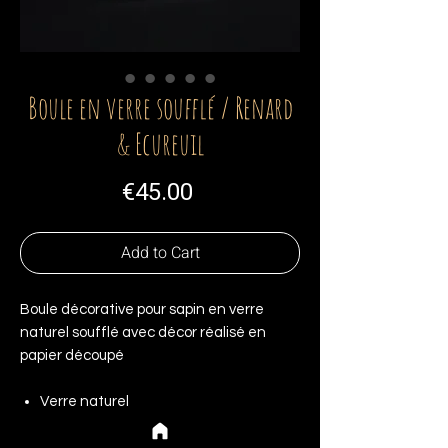
Boule en verre soufflé / Renard
& Ecureuil
Price
€45.00
Add to Cart
Boule décorative pour sapin en verre
naturel soufflé avec décor réalisé en
papier découpé
Verre naturel
Dimensions : hauteur 10 cm avec la
boucle, 8 cm de diamètre